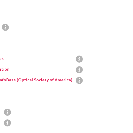
ex
ition
InfoBase (Optical Society of America)
d