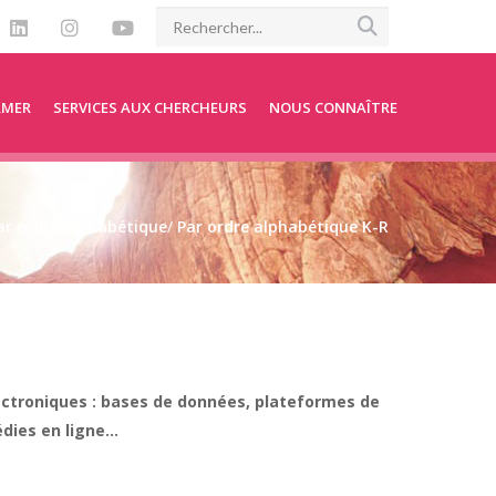
RMER
SERVICES AUX CHERCHEURS
NOUS CONNAÎTRE
ar ordre alphabétique
/
Par ordre alphabétique K-R
ectroniques : bases de données, plateformes de
ies en ligne...