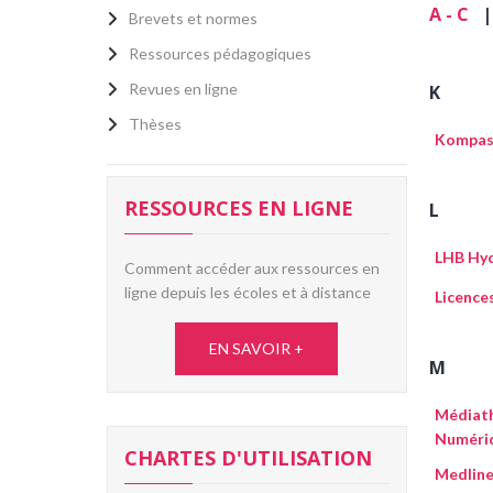
A -
C
Brevets et normes
Ressources pédagogiques
Revues en ligne
K
Thèses
Kompas
RESSOURCES EN LIGNE
L
LHB Hyd
Comment accéder aux ressources en
ligne depuis les écoles et à distance
Licence
EN SAVOIR +
M
Médiat
Numéri
CHARTES D'UTILISATION
Medlin