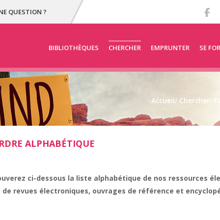
NE QUESTION ?
BIBLIOTHÈQUES
CHERCHER
EMPRUNTER
SE FO
Accueil
/
Chercher
/
P
RDRE ALPHABÉTIQUE
ouverez ci-dessous la liste alphabétique de nos ressources él
t de revues électroniques, ouvrages de référence et encyclopéd