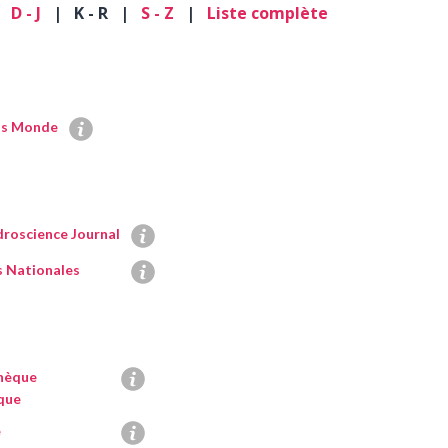
|
D - J
| K - R |
S - Z
|
Liste complète
s Monde
roscience Journal
s Nationales
hèque
que
e