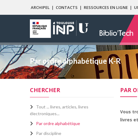
ARCHIPEL
|
CONTACTS
|
RESSOURCES EN LIGNE
|
U
Par ordre alphabétique K-R
CHERCHER
PAR O
Tout ... livres, articles, livres
Vous tr
électroniques...
livres e
Par ordre alphabétique
Par discipline