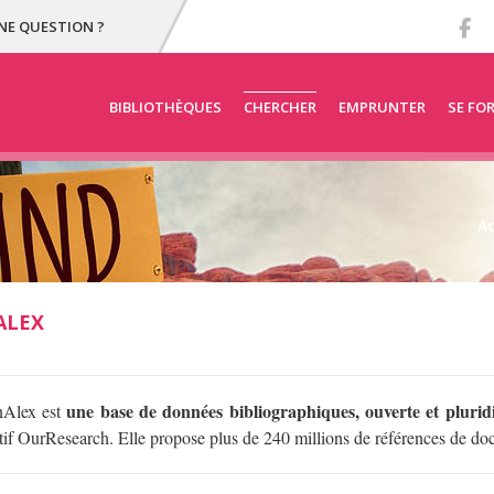
NE QUESTION ?
BIBLIOTHÈQUES
CHERCHER
EMPRUNTER
SE FO
Ac
ALEX
une base de données bibliographiques, ouverte et pluridi
Alex est
tif OurResearch. Elle propose plus de 240 millions de références de d