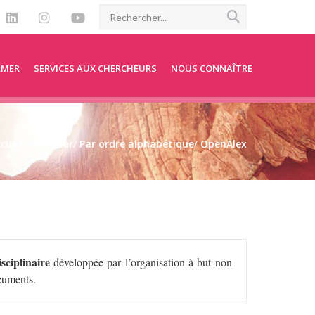
RMER
SERVICES AUX CHERCHEURS
NOUS CONNAÎTRE
cueil
/
Chercher
/
Par ordre alphabétique
/
OpenAlex
sciplinaire
développée par l’organisation à but non
ocuments.