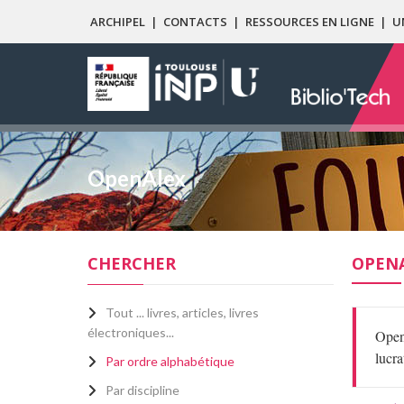
ARCHIPEL
|
CONTACTS
|
RESSOURCES EN LIGNE
|
U
OpenAlex
CHERCHER
OPEN
Tout ... livres, articles, livres
électroniques...
Open
lucra
Par ordre alphabétique
Par discipline