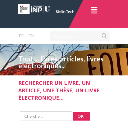
FR
|
EN
Tout ... livres, articles, livres
électroniques...
RECHERCHER UN LIVRE, UN
ARTICLE, UNE THÈSE, UN LIVRE
ÉLECTRONIQUE…