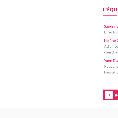
L'ÉQU
Sandri
Directri
Hélène
Adjointe
cherche
Yann D
Responsa
Formatio
V