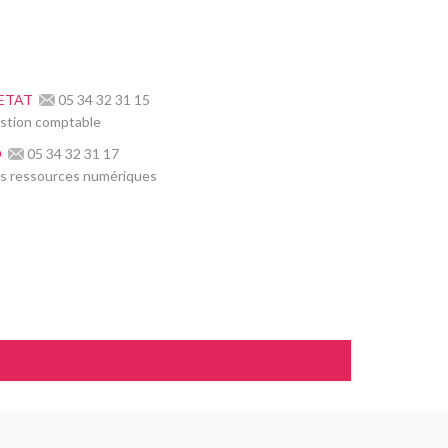
VETAT
05 34 32 31 15
estion comptable
D
05 34 32 31 17
s ressources numériques