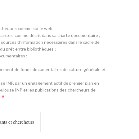
bliothèques comme sur le web ;
antes, comme décrit dans sa charte documentaire ;
s sources d’information nécessaires dans le cadre de
 du prêt entre bibliothèques ;
ocumentaires ;
oppement de fonds documentaires de culture générale et
louse INP, par un engagement actif de premier plan en
Toulouse INP et les publications des chercheurs de
HAL
.
nants et chercheurs