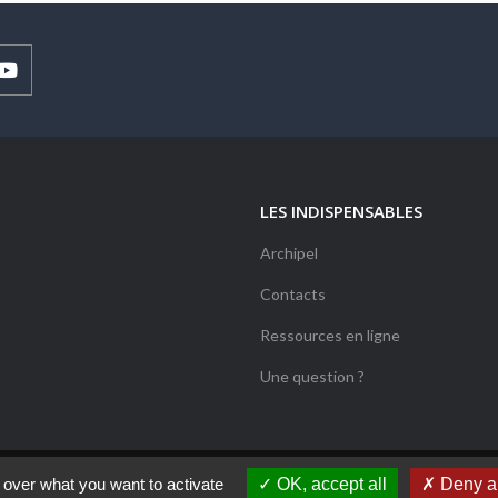
LES INDISPENSABLES
Archipel
Contacts
Ressources en ligne
Une question ?
 over what you want to activate
OK, accept all
Deny al