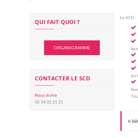
Le SCD :
QUI FAIT QUOI ?
ORGANIGRAMME
leu
en 
CONTACTER LE SCD
fav
Nous écrire
Tou
05 34 32 31 15
6 bib