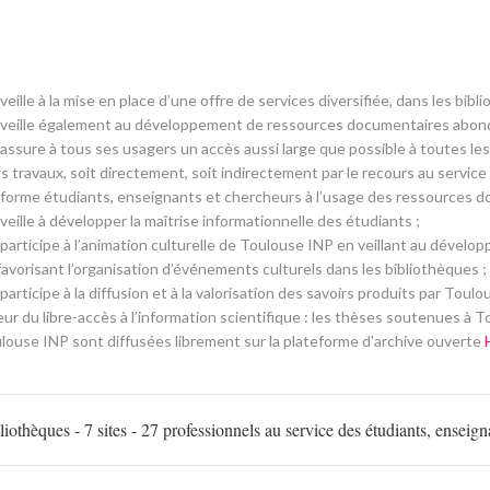
veille à la mise en place d’une offre de services diversifiée, dans les bi
veille également au développement de ressources documentaires abond
assure à tous ses usagers un accès aussi large que possible à toutes le
rs travaux, soit directement, soit indirectement par le recours au service
forme étudiants, enseignants et chercheurs à l’usage des ressources d
veille à développer la maîtrise informationnelle des étudiants ;
participe à l’animation culturelle de Toulouse INP en veillant au dével
favorisant l’organisation d’événements culturels dans les bibliothèques ;
participe à la diffusion et à la valorisation des savoirs produits par Tou
eur du libre-accès à l’information scientifique : les thèses soutenues à 
louse INP sont diffusées librement sur la plateforme d'archive ouverte
liothèques - 7 sites - 27 professionnels au service des étudiants, enseig