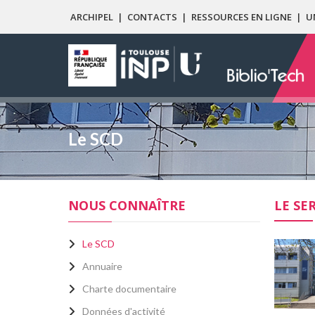
ARCHIPEL
|
CONTACTS
|
RESSOURCES EN LIGNE
|
U
Le SCD
NOUS CONNAÎTRE
LE SE
Le SCD
Annuaire
Charte documentaire
Données d'activité