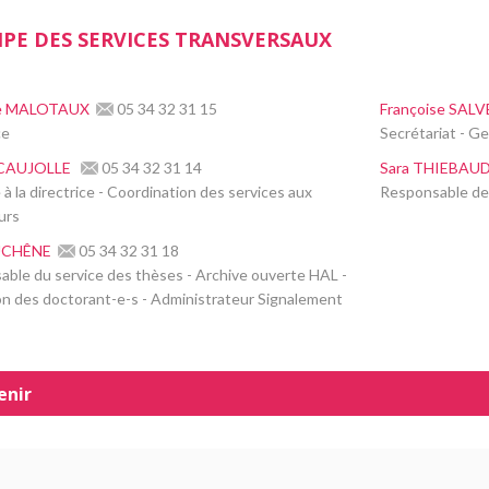
IPE DES SERVICES TRANSVERSAUX
ne MALOTAUX
05 34 32 31 15
Françoise SAL
ce
Secrétariat - G
 CAUJOLLE
05 34 32 31 14
Sara THIEBAU
 à la directrice - Coordination des services aux
Responsable de
urs
UCHÊNE
05 34 32 31 18
ble du service des thèses - Archive ouverte HAL -
n des doctorant-e-s - Administrateur Signalement
enir