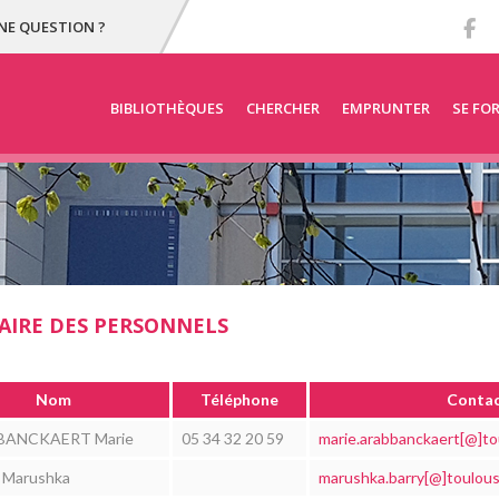
NE QUESTION ?
BIBLIOTHÈQUES
CHERCHER
EMPRUNTER
SE FO
IRE DES PERSONNELS
Nom
Téléphone
Conta
BANCKAERT Marie
05 34 32 20 59
marie.arabbanckaert[@]tou
Marushka
marushka.barry[@]toulouse