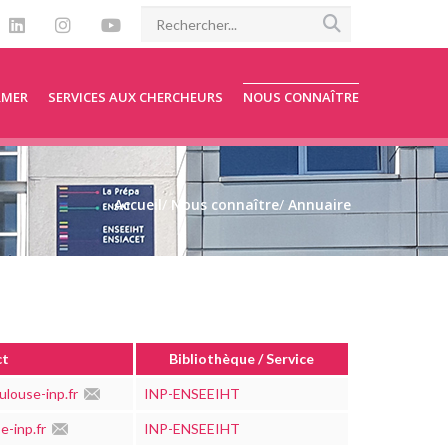
RMER
SERVICES AUX CHERCHEURS
NOUS CONNAÎTRE
Accueil
/
Nous connaître
/
Annuaire
ct
Bibliothèque / Service
louse-inp.fr
INP-ENSEEIHT
-inp.fr
INP-ENSEEIHT