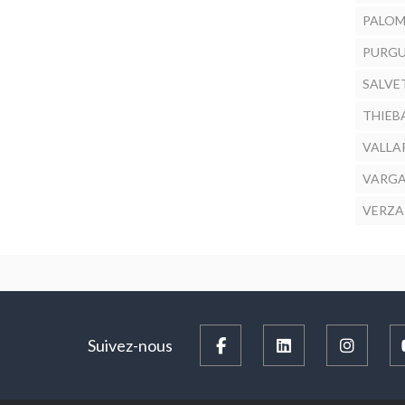
PALOMI
PURGU
SALVET
THIEBA
VALLAR
VARGAS
VERZA M
Suivez-nous