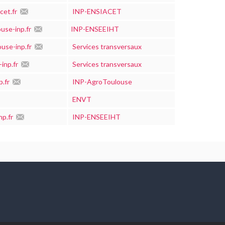
cet.fr
INP-ENSIACET
se-inp.fr
INP-ENSEEIHT
use-inp.fr
Services transversaux
inp.fr
Services transversaux
p.fr
INP-AgroToulouse
ENVT
np.fr
INP-ENSEEIHT