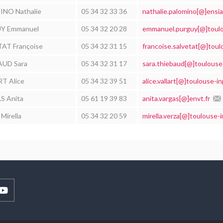
NO Nathalie
05 34 32 33 36
nathalie.palomino[@]ensia
Y Emmanuel
05 34 32 20 28
emmanuel.purguy[@]toulou
AT Françoise
05 34 32 31 15
francoise.salvetat[@]toulo
UD Sara
05 34 32 31 17
sara.thiebaud[@]toulouse-
T Alice
05 34 32 39 51
alice.vallart[@]toulouse-in
 Anita
05 61 19 39 83
anita.vargas[@]envt.fr
irella
05 34 32 20 59
mirella.verza[@]toulouse-i