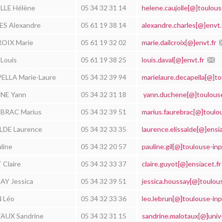
LE Hélène
05 34 32 31 14
helene.caujolle[@]toulouse
S Alexandre
05 61 19 38 14
alexandre.charles[@]envt.
OIX Marie
05 61 19 32 02
marie.dailcroix[@]envt.fr
Louis
05 61 19 38 25
louis.daval[@]envt.fr
ELLA Marie-Laure
05 34 32 39 94
marielaure.decapella[@]to
NE Yann
05 34 32 31 18
yann.duchene[@]toulouse
BRAC Marius
05 34 32 39 51
marius.faurebrac[@]toulou
LDE Laurence
05 34 32 33 35
laurence.elissalde[@]ensia
line
05 34 32 20 57
pauline.gil[@]toulouse-inp
Claire
05 34 32 33 37
claire.guyot[@]ensiacet.fr
Y Jessica
05 34 32 39 51
jessica.houssay[@]toulous
 Léo
05 34 32 33 36
leo.lebrun[@]toulouse-inp.
UX Sandrine
05 34 32 31 15
sandrine.malotaux[@]univ-