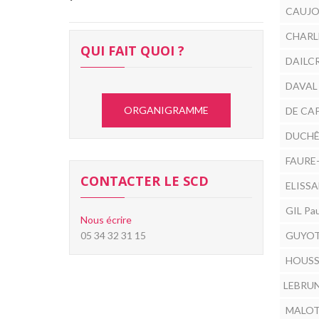
CAUJOL
CHARLE
QUI FAIT QUOI ?
DAILCR
DAVAL 
ORGANIGRAMME
DE CAP
DUCHÊ
FAURE-
CONTACTER LE SCD
ELISSA
GIL Pau
Nous écrire
05 34 32 31 15
GUYOT 
HOUSSA
LEBRUN
MALOTA