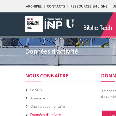
ARCHIPEL
|
CONTACTS
|
RESSOURCES EN LIGNE
|
U
Données d'activité
NOUS CONNAÎTRE
DONNÉ
Le SCD
Téléchar
documenta
Annuaire
Charte documentaire
Données d'activité