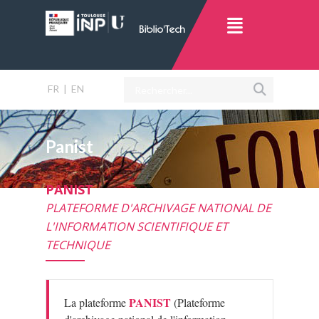
FR
|
EN
Panist
PANIST
PLATEFORME D'ARCHIVAGE NATIONAL DE
L'INFORMATION SCIENTIFIQUE ET
TECHNIQUE
PANIST
La plateforme
(Plateforme