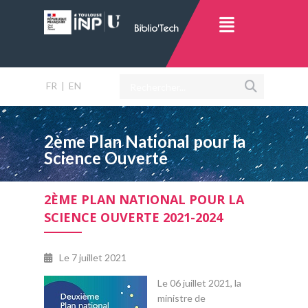
FR
|
EN
2ème Plan National pour la
Science Ouverte
2ÈME PLAN NATIONAL POUR LA
SCIENCE OUVERTE 2021-2024
Le
7 juillet 2021
Le 06 juillet 2021, la
ministre de