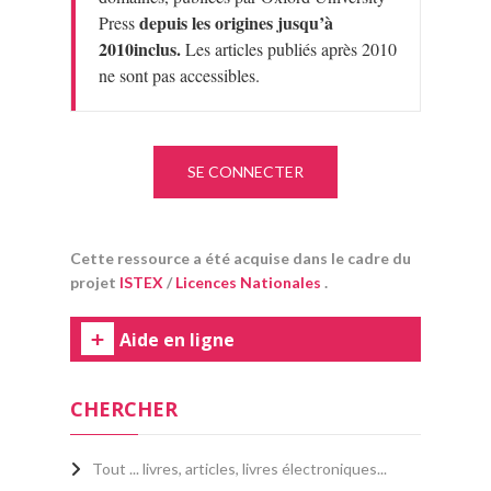
depuis les origines jusqu’à
Press
2010
inclus.
Les articles publiés après 2010
ne sont pas accessibles.
SE CONNECTER
Cette ressource a été acquise dans le cadre du
projet
ISTEX
/
Licences Nationales
.
Aide en ligne
CHERCHER
Tout ... livres, articles, livres électroniques...