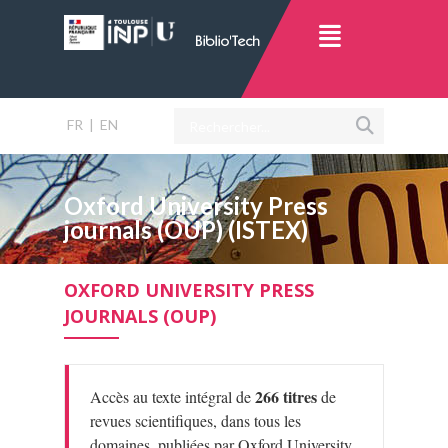
FR
|
EN
Oxford University Press
journals (OUP) (ISTEX)
OXFORD UNIVERSITY PRESS
JOURNALS (OUP)
266 titres
Accès au texte intégral de
de
revues scientifiques, dans tous les
domaines, publiées par Oxford University