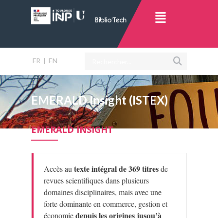
FR
|
EN
EMERALD Insight (ISTEX)
EMERALD INSIGHT
texte intégral de 369 titres
Accès au
de
revues scientifiques dans plusieurs
domaines disciplinaires, mais avec une
forte dominante en commerce, gestion et
depuis les origines jusqu’à
économie