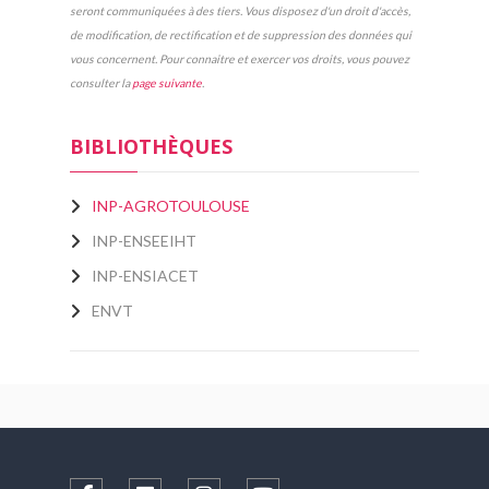
seront communiquées à des tiers. Vous disposez d'un droit d'accès,
de modification, de rectification et de suppression des données qui
vous concernent. Pour connaitre et exercer vos droits, vous pouvez
consulter la
page suivante
.
BIBLIOTHÈQUES
INP-AGROTOULOUSE
INP-ENSEEIHT
INP-ENSIACET
ENVT